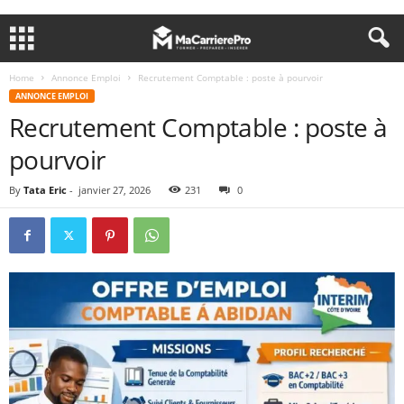
Home
Annonce Emploi
Recrutement Comptable : poste à pourvoir
ANNONCE EMPLOI
Recrutement Comptable : poste à
pourvoir
By
Tata Eric
-
janvier 27, 2026
231
0