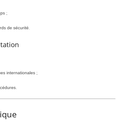
ps ;
rds de sécurité.
tation
es internationales ;
océdures.
ique