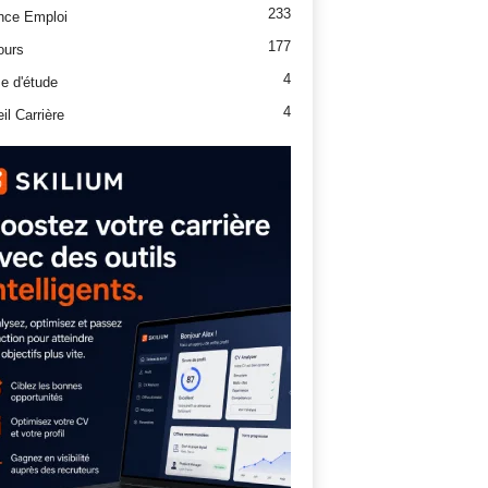
233
nce Emploi
177
ours
4
e d'étude
4
il Carrière