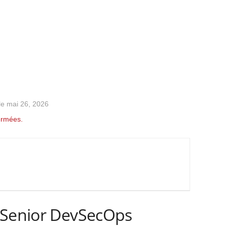
le mai 26, 2026
ermées.
 Senior DevSecOps