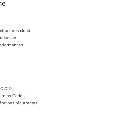
me
astructures cloud ;
oduction ;
 performances.
 CI/CD ;
ture as Code ;
rations récurrentes.