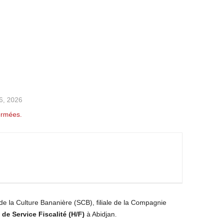
26, 2026
ermées.
e la Culture Bananière (SCB), filiale de la Compagnie
 de Service Fiscalité (H/F)
à Abidjan.