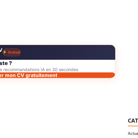
V
Gratuit
ste ?
des recommandations IA en 30 secondes
er mon CV gratuitement
CAT
Actua