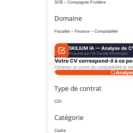
SCB – Compagnie Fruitière
Domaine
Fiscalité – Finance – Comptabilité
SKILIUM IA — Analyse de C
Propulsé par l'IA Claude d'Anthropic
Votre CV correspond-il à ce po
Obtenez un score de compatibilité et 
Analys
Type de contrat
CDI
Catégorie
Cadre