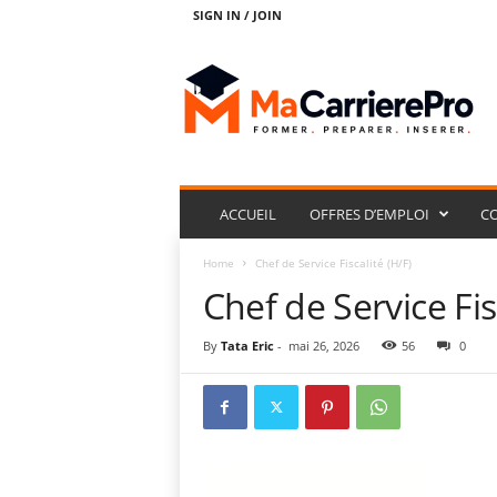
SIGN IN / JOIN
M
a
C
a
r
r
i
e
ACCUEIL
OFFRES D’EMPLOI
C
r
e
Home
Chef de Service Fiscalité (H/F)
P
Chef de Service Fis
r
o
By
Tata Eric
-
mai 26, 2026
56
0
.
N
e
t