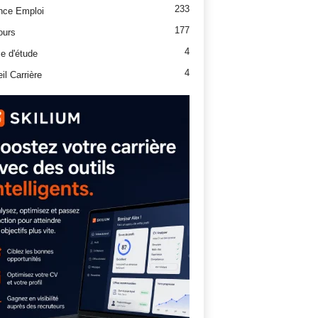
233
nce Emploi
177
ours
4
e d'étude
4
il Carrière