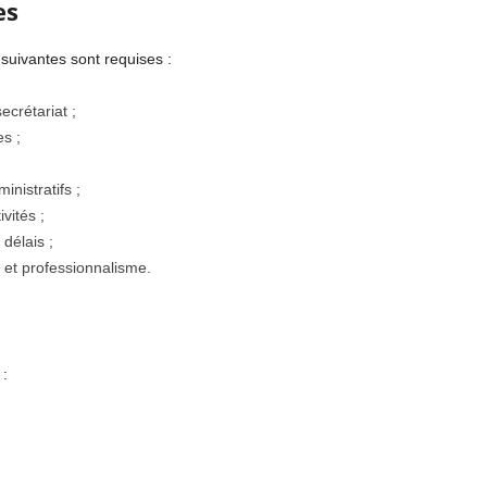
es
suivantes sont requises :
crétariat ;
s ;
nistratifs ;
vités ;
délais ;
n et professionnalisme.
 :