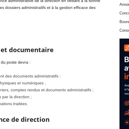
nce administrative de la direction en veillant à la bonne
Anno
es dossiers administratifs et à la gestion efficace des
Conc
Bours
Conse
 et documentaire
e du poste devra :
ent des documents administratifs ;
physiques et numériques ;
riers, comptes rendus et documents administratifs ;
 par la direction ;
mations traitées.
nce de direction