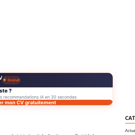
V
Gratuit
ste ?
des recommandations IA en 30 secondes
er mon CV gratuitement
CAT
Actua