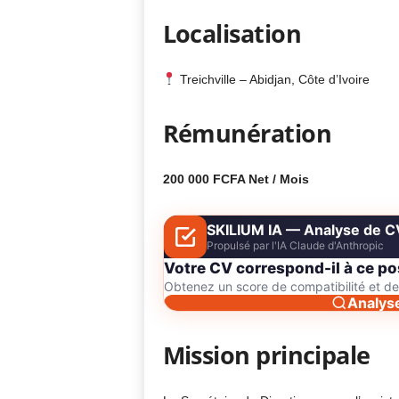
Localisation
Treichville – Abidjan, Côte d’Ivoire
Rémunération
200 000 FCFA Net / Mois
SKILIUM IA — Analyse de C
Propulsé par l'IA Claude d'Anthropic
Votre CV correspond-il à ce po
Obtenez un score de compatibilité et 
Analys
Mission principale