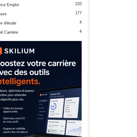
233
nce Emploi
177
ours
4
e d'étude
4
il Carrière