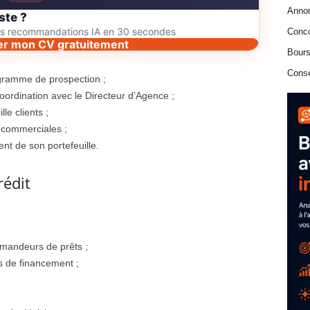
Anno
ste ?
des recommandations IA en 30 secondes
Conc
er mon CV gratuitement
Bours
Conse
gramme de prospection ;
coordination avec le Directeur d’Agence ;
le clients ;
s commerciales ;
nt de son portefeuille.
rédit
emandeurs de prêts ;
rs de financement ;