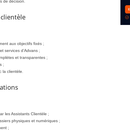
s de décision.
clientèle
ent aux objectifs fixés ;
 et services d’Advans ;
omplètes et transparentes ;
s ;
 la clientèle.
rations
r les Assistants Clientèle ;
ossiers physiques et numériques ;
ent ;