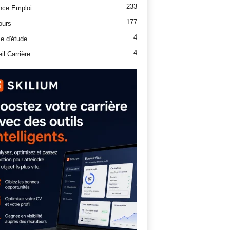
233
nce Emploi
177
ours
4
e d'étude
4
il Carrière