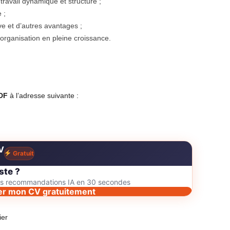
ravail dynamique et structuré ;
 ;
ve et d’autres avantages ;
organisation en pleine croissance.
PDF
à l’adresse suivante :
V
Gratuit
ste ?
des recommandations IA en 30 secondes
er mon CV gratuitement
ier