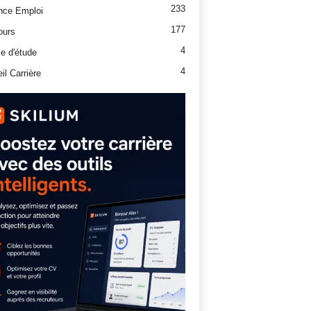
233
nce Emploi
177
ours
4
e d'étude
4
il Carrière