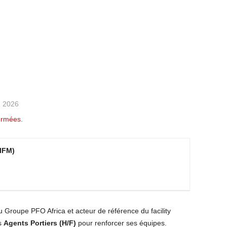
9, 2026
ermées.
(IFM)
du Groupe PFO Africa et acteur de référence du facility
s
Agents Portiers (H/F)
pour renforcer ses équipes.