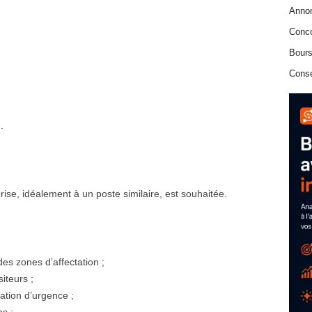
Anno
Conc
Bours
Conse
.
se, idéalement à un poste similaire, est souhaitée.
es zones d’affectation ;
siteurs ;
ation d’urgence ;