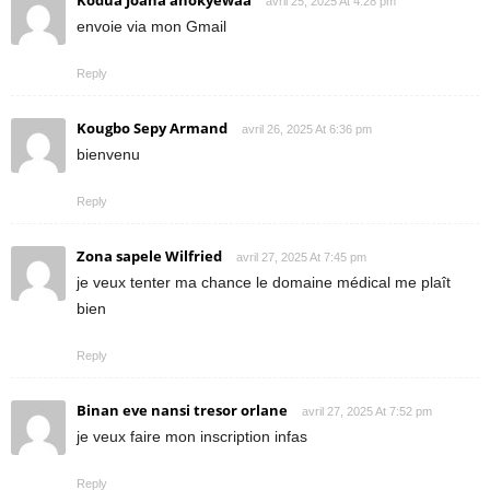
Kodua Joana anokyewaa
avril 25, 2025 At 4:28 pm
envoie via mon Gmail
Reply
Kougbo Sepy Armand
avril 26, 2025 At 6:36 pm
bienvenu
Reply
Zona sapele Wilfried
avril 27, 2025 At 7:45 pm
je veux tenter ma chance le domaine médical me plaît
bien
Reply
Binan eve nansi tresor orlane
avril 27, 2025 At 7:52 pm
je veux faire mon inscription infas
Reply