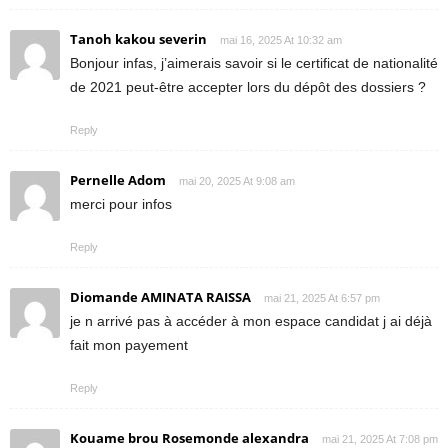
Tanoh kakou severin
mai 16, 2025 At 10:32 am
Bonjour infas, j’aimerais savoir si le certificat de nationalité
de 2021 peut-être accepter lors du dépôt des dossiers ?
Reply
Pernelle Adom
mai 20, 2025 At 9:08 am
merci pour infos
Reply
Diomande AMINATA RAISSA
mai 21, 2025 At 6:57 pm
je n arrivé pas à accéder à mon espace candidat j ai déjà
fait mon payement
Reply
Kouame brou Rosemonde alexandra
mai 21, 2025 At 7:08 pm