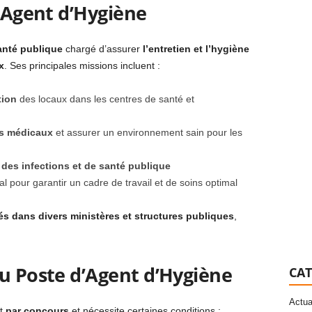
l’Agent d’Hygiène
anté publique
chargé d’assurer
l’entretien et l’hygiène
x
. Ses principales missions incluent :
tion
des locaux dans les centres de santé et
ts médicaux
et assurer un environnement sain pour les
 des infections et de santé publique
l pour garantir un cadre de travail et de soins optimal
és dans divers ministères et structures publiques
,
au Poste d’Agent d’Hygiène
CAT
Actua
it
par concours
et nécessite certaines conditions :