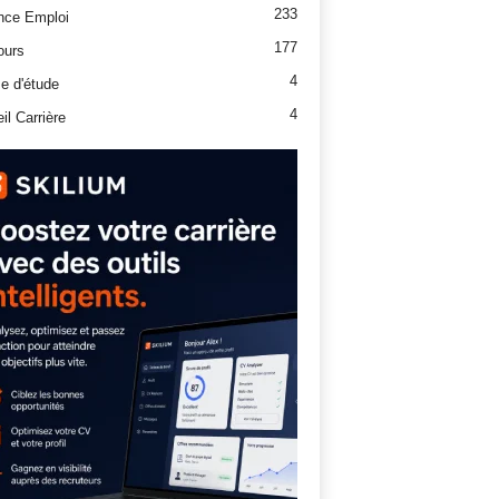
233
nce Emploi
177
ours
4
e d'étude
4
il Carrière