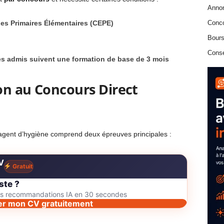
Anno
des Primaires Élémentaires (CEPE)
Conc
Bours
Conse
es admis suivent une formation de base de 3 mois
on au Concours Direct
 agent d’hygiène comprend deux épreuves principales :
V
Gratuit
ste ?
des recommandations IA en 30 secondes
er mon CV gratuitement