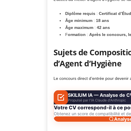
Diplôme requis
:
Certificat d’Étu
Âge minimum
:
18 ans
Âge maximum
:
42 ans
F
ormation
:
Après le concours, l
Sujets de Compositi
d’Agent d’Hygiène
Le concours direct d’entrée pour devenir
SKILIUM IA — Analyse de C
Propulsé par l'IA Claude d'Anthropic
Votre CV correspond-il à ce po
Obtenez un score de compatibilité et 
Analys