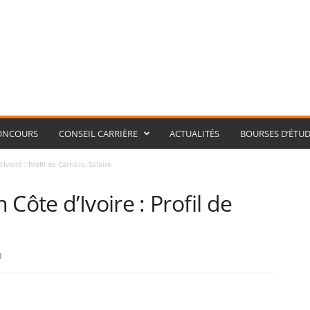
ONCOURS
CONSEIL CARRIÈRE
ACTUALITÉS
BOURSES D’ÉTUD
Ivoire : Profil de Carrière, Salaire
Côte d’Ivoire : Profil de
0