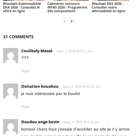
Résultats d’admissibilité
Calendrier concours
Résultats ENS 2026 :
ENA 2026 : Consultez le
INFAS 2026 : Programme
Consulter votre
vôtre en ligne
des compositions
admissibilité en ligne
31 COMMENTS
Coulibaly Massé
mars 2, 2025 At 8:21 am
???
Reply
Donatien kouakou
mars 3, 2025 At 10:21 am
je suis intéressée par le boulot
Reply
Doudou ange kevin
mars 3, 2025 At 6:16 pm
bonsoir chers tous j’essaie d’accéder au site je n’y arrive