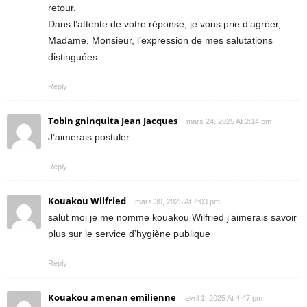
retour.
Dans l’attente de votre réponse, je vous prie d’agréer,
Madame, Monsieur, l’expression de mes salutations
distinguées.
Reply
Tobin gninquita Jean Jacques
mars 24, 2025 At 2:14 pm
J’aimerais postuler
Reply
Kouakou Wilfried
mars 30, 2025 At 7:03 pm
salut moi je me nomme kouakou Wilfried j’aimerais savoir
plus sur le service d’hygiène publique
Reply
Kouakou amenan emilienne
avril 1, 2025 At 4:47 pm