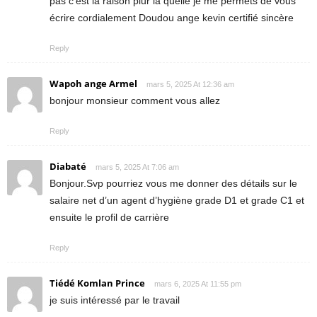
pas c’est la raison piur la quelle je me permets de vous
écrire cordialement Doudou ange kevin certifié sincère
Reply
Wapoh ange Armel
mars 5, 2025 At 12:36 am
bonjour monsieur comment vous allez
Reply
Diabaté
mars 5, 2025 At 7:06 am
Bonjour.Svp pourriez vous me donner des détails sur le
salaire net d’un agent d’hygiène grade D1 et grade C1 et
ensuite le profil de carrière
Reply
Tiédé Komlan Prince
mars 6, 2025 At 11:55 pm
je suis intéressé par le travail