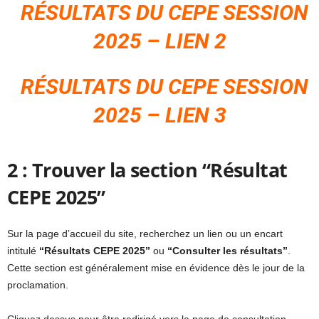
RÉSULTATS DU CEPE SESSION
2025 – LIEN 2
RÉSULTATS DU CEPE SESSION
2025 – LIEN 3
2 : Trouver la section “Résultat
CEPE 2025”
Sur la page d’accueil du site, recherchez un lien ou un encart
intitulé
“Résultats CEPE 2025”
ou
“Consulter les résultats”
.
Cette section est généralement mise en évidence dès le jour de la
proclamation.