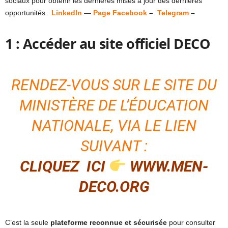
sociaux pour obtenir les dernières mises à jour des dernières
opportunités.
LinkedIn
—
Page Facebook
–
Telegram
–
1 : Accéder au site officiel DECO
RENDEZ-VOUS SUR LE SITE DU
MINISTÈRE DE L’ÉDUCATION
NATIONALE, VIA LE LIEN
SUIVANT :
CLIQUEZ ICI
WWW.MEN-
DECO.ORG
C’est la seule
plateforme reconnue et sécurisée
pour consulter