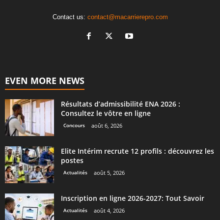
Contact us:
contact@macarrierepro.com
EVEN MORE NEWS
Résultats d’admissibilité ENA 2026 :
Consultez le vôtre en ligne
Concours
août 6, 2026
Elite Intérim recrute 12 profils : découvrez les
postes
Actualités
août 5, 2026
Inscription en ligne 2026-2027: Tout Savoir
Actualités
août 4, 2026