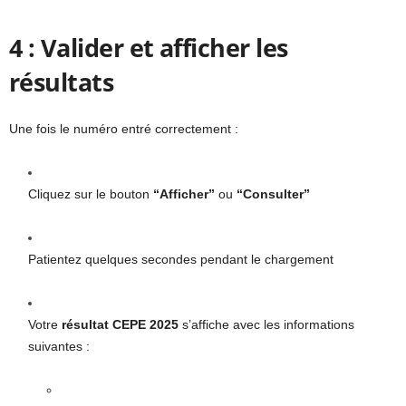
4 : Valider et afficher les
résultats
Une fois le numéro entré correctement :
Cliquez sur le bouton
“Afficher”
ou
“Consulter”
Patientez quelques secondes pendant le chargement
Votre
résultat CEPE 2025
s’affiche avec les informations
suivantes :