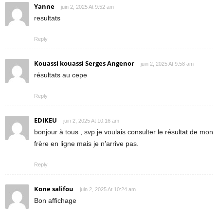
Yanne
juin 2, 2025 At 9:52 am
resultats
Reply
Kouassi kouassi Serges Angenor
juin 2, 2025 At 9:58 am
résultats au cepe
Reply
EDIKEU
juin 2, 2025 At 10:16 am
bonjour à tous , svp je voulais consulter le résultat de mon
frère en ligne mais je n’arrive pas.
Reply
Kone salifou
juin 2, 2025 At 10:24 am
Bon affichage