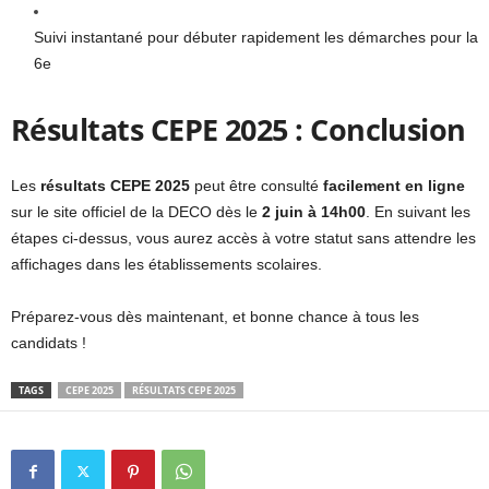
Suivi instantané pour débuter rapidement les démarches pour la
6e
Résultats CEPE 2025 :
Conclusion
Les
résultats CEPE 2025
peut être consulté
facilement en ligne
sur le site officiel de la DECO dès le
2 juin à 14h00
. En suivant les
étapes ci-dessus, vous aurez accès à votre statut sans attendre les
affichages dans les établissements scolaires.
Préparez-vous dès maintenant, et bonne chance à tous les
candidats !
TAGS
CEPE 2025
RÉSULTATS CEPE 2025