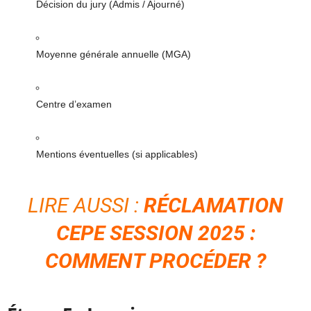
Décision du jury (Admis / Ajourné)
Moyenne générale annuelle (MGA)
Centre d’examen
Mentions éventuelles (si applicables)
LIRE AUSSI :
RÉCLAMATION
CEPE SESSION 2025 :
COMMENT PROCÉDER ?