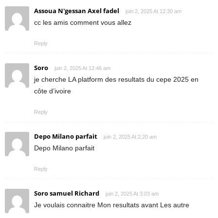
Assoua N'gessan Axel fadel
juin 2, 2025 At 12:30 am
cc les amis comment vous allez
Reply
Soro
juin 2, 2025 At 12:46 am
je cherche LA platform des resultats du cepe 2025 en
côte d’ivoire
Reply
Depo Milano parfait
juin 2, 2025 At 2:20 am
Depo Milano parfait
Reply
Soro samuel Richard
juin 2, 2025 At 3:03 am
Je voulais connaitre Mon resultats avant Les autre