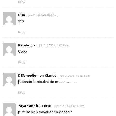
Reply
GBA
juin 2, 2025 At 10:47 am
yes
Reply
Karidioula
juin 2, 2025 At 11:05 am
Cepe
Reply
DEA medjemon Claude
juin 2, 2025 At 12:38 pm
j’attends le résultat de mon examen
Reply
Yaya Yannick Berte
juin 2, 2025 At 12:40 pm
je veux bien travailler en classe n