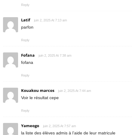
Reply
Latif
juin 2, 2025 At 7:13 am
parfon
Reply
Fofana
juin 2, 2025 At 7:38 am
fofana
Reply
Kouakou marcos
juin 2, 2025 At 7:44 am
Voir le résultat cepe
Reply
Yameogo
juin 2, 2025 At 7:57 am
la liste des élèves admis à l’aide de leur matricule