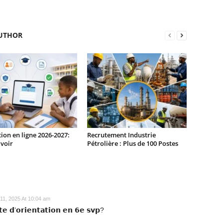
UTHOR
tion en ligne 2026-2027:
Recrutement Industrie
voir
Pétrolière : Plus de 100 Postes
 11, 2025 At 10:04 am
𝘁𝗲 𝗱’𝗼𝗿𝗶𝗲𝗻𝘁𝗮𝘁𝗶𝗼𝗻 𝗲𝗻 𝟲𝗲 𝘀𝘃𝗽?