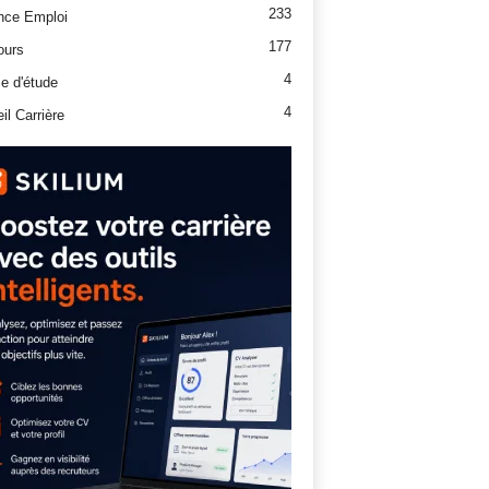
233
nce Emploi
177
ours
4
e d'étude
4
il Carrière