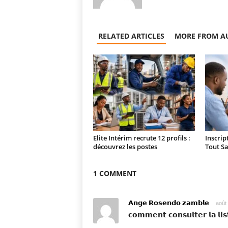
RELATED ARTICLES
MORE FROM A
Elite Intérim recrute 12 profils :
Inscrip
découvrez les postes
Tout Sa
1 COMMENT
𝗔𝗻𝗴𝗲 𝗥𝗼𝘀𝗲𝗻𝗱𝗼 𝘇𝗮𝗺𝗯𝗹𝗲
août
𝗰𝗼𝗺𝗺𝗲𝗻𝘁 𝗰𝗼𝗻𝘀𝘂𝗹𝘁𝗲𝗿 𝗹𝗮 𝗹𝗶𝘀