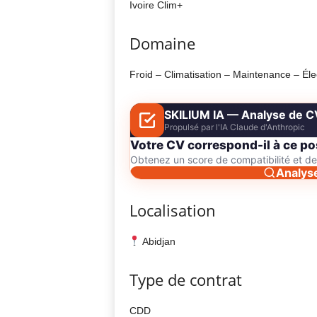
Ivoire Clim+
Domaine
Froid – Climatisation – Maintenance – Élec
SKILIUM IA — Analyse de C
Propulsé par l'IA Claude d'Anthropic
Votre CV correspond-il à ce po
Obtenez un score de compatibilité et 
Analys
Localisation
Abidjan
Type de contrat
CDD