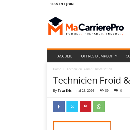
SIGN IN / JOIN
M
a
C
a
r
r
i
e
ACCUEIL
OFFRES D’EMPLOI
C
r
e
Home
Technicien Froid & Climatisation
P
Technicien Froid &
r
o
By
Tata Eric
-
mai 28, 2026
89
0
.
N
e
t