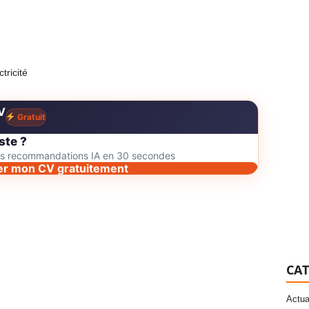
tricité
V
Gratuit
ste ?
des recommandations IA en 30 secondes
er mon CV gratuitement
CAT
Actua