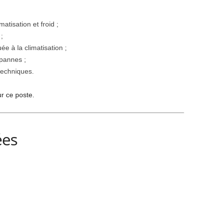
tisation et froid ;
;
ée à la climatisation ;
 pannes ;
techniques.
r ce poste.
ées