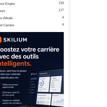
233
nce Emploi
177
ours
4
e d'étude
4
il Carrière