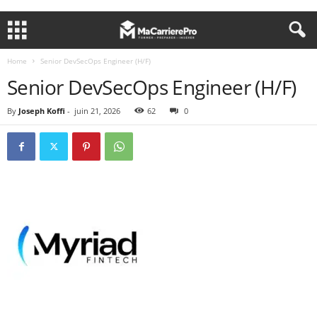
Home
Senior DevSecOps Engineer (H/F)
Senior DevSecOps Engineer (H/F)
By
Joseph Koffi
-
juin 21, 2026
62
0