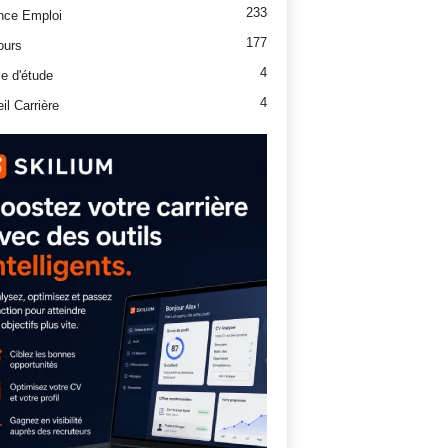
233
nce Emploi
177
ours
4
e d'étude
4
il Carrière