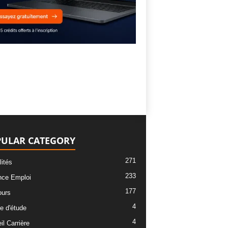
ULAR CATEGORY
271
lités
233
ce Emploi
177
urs
4
e d'étude
4
l Carrière