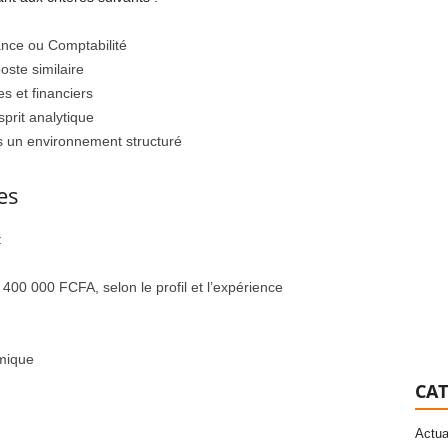
nce ou Comptabilité
ste similaire
s et financiers
sprit analytique
ns un environnement structuré
es
:
 400 000 FCFA, selon le profil et l’expérience
mique
CAT
Actua