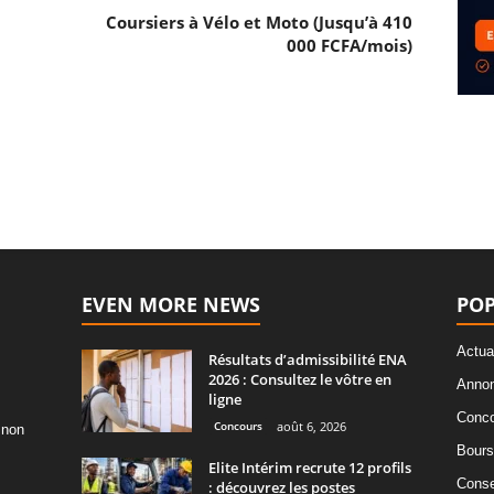
Coursiers à Vélo et Moto (Jusqu’à 410
000 FCFA/mois)
EVEN MORE NEWS
POP
Actua
Résultats d’admissibilité ENA
2026 : Consultez le vôtre en
Annon
ligne
Conco
Concours
août 6, 2026
 non
Bours
Elite Intérim recrute 12 profils
Consei
: découvrez les postes