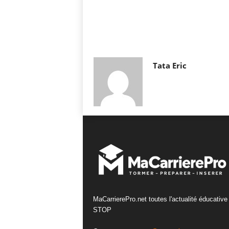
Tata Eric
MaCarrierePro.net toutes l'actualité éducative
STOP