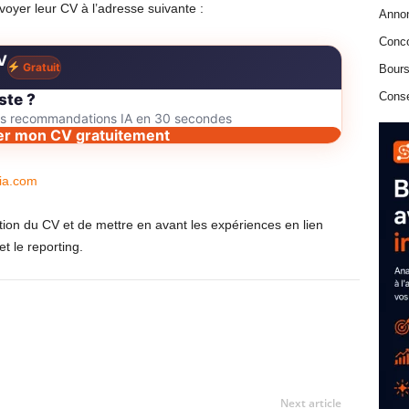
voyer leur CV à l’adresse suivante :
Anno
Conc
V
Gratuit
Bours
Conse
ste ?
des recommandations IA en 30 secondes
er mon CV gratuitement
ia.com
ion du CV et de mettre en avant les expériences en lien
et le reporting.
Next article