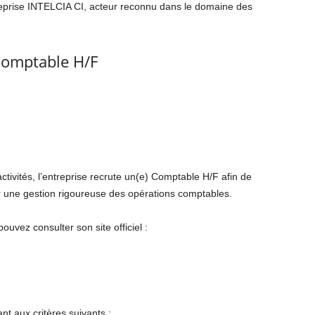
reprise
INTELCIA CI
, acteur reconnu dans le domaine des
Comptable H/F
ivités, l’entreprise recrute un(e) Comptable H/F afin de
r une gestion rigoureuse des opérations comptables.
ouvez consulter son site officiel :
t aux critères suivants :