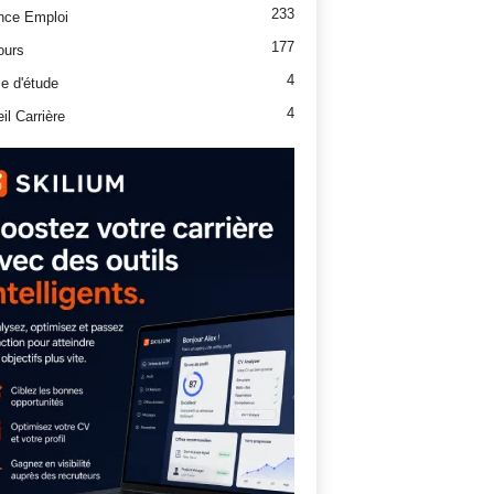
233
nce Emploi
177
ours
4
e d'étude
4
il Carrière