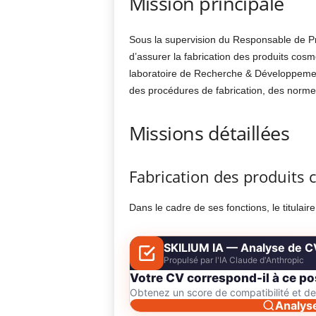
Mission principale
Sous la supervision du Responsable de Pr
d’assurer la fabrication des produits cos
laboratoire de Recherche & Développement,
des procédures de fabrication, des normes 
Missions détaillées
Fabrication des produits
Dans le cadre de ses fonctions, le titulair
SKILIUM IA — Analyse de C
Propulsé par l'IA Claude d'Anthropic
Votre CV correspond-il à ce po
Obtenez un score de compatibilité et 
Analys