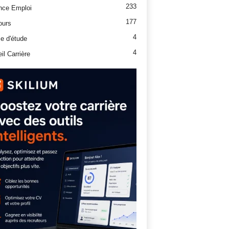
233
nce Emploi
177
ours
4
e d'étude
4
il Carrière