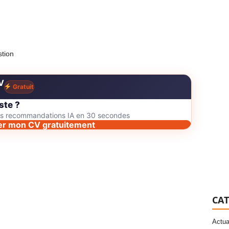
stion
V
Gratuit
ste ?
des recommandations IA en 30 secondes
er mon CV gratuitement
CAT
Actua