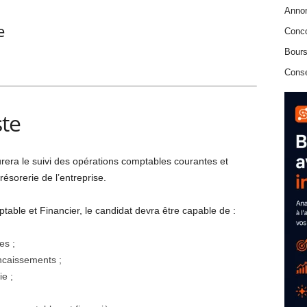
Anno
e
Conc
Bours
Conse
ste
rera le suivi des opérations comptables courantes et
résorerie de l’entreprise.
able et Financier, le candidat devra être capable de :
es ;
ncaissements ;
ie ;