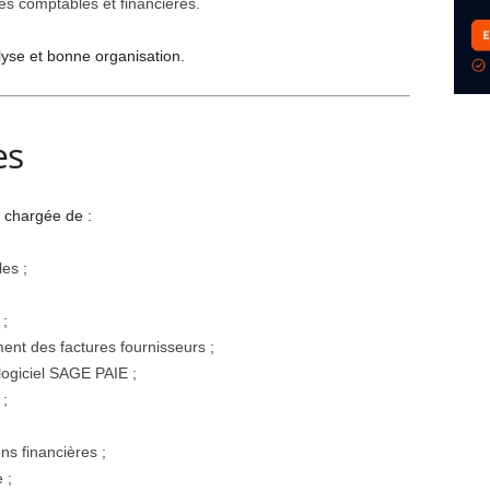
es comptables et financières.
yse et bonne organisation.
es
 chargée de :
es ;
 ;
ent des factures fournisseurs ;
 logiciel SAGE PAIE ;
 ;
ons financières ;
 ;