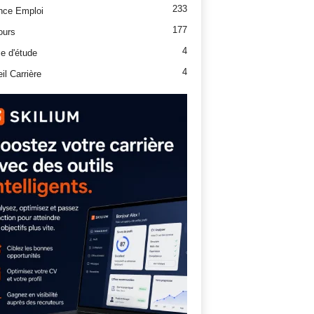
233
nce Emploi
177
ours
4
e d'étude
4
il Carrière