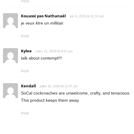
Reply
Kouassi yao Nathanaël
juin 4, 2025 At 11:10 am
je veux être un millitair
Reply
Kylee
mars 21, 2026 At 6:51 pm
talk about contempt!!!
Reply
Kendall
juillet 26, 2026 At 11:47 am
SoCal cockroaches are unwelcome, crafty, and tenacious.
This product keeps them away.
Reply