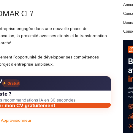
Anno
OMAR CI ?
Conc
Bours
entreprise engagée dans une nouvelle phase de
Conse
ovation, la proximité avec ses clients et la transformation
marché.
alement l’opportunité de développer ses compétences
projet d’entreprise ambitieux.
V
Gratuit
ste ?
des recommandations IA en 30 secondes
er mon CV gratuitement
Approvisionneur