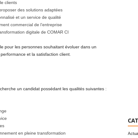
le clients
t proposer des solutions adaptées
alisé et un service de qualité
ment commercial de l’entreprise
transformation digitale de COMAR CI
le pour les personnes souhaitant évoluer dans un
erformance et la satisfaction client.
herche un candidat possédant les qualités suivantes :
enge
vice
CAT
ues
onnement en pleine transformation
Actua