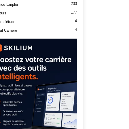
233
nce Emploi
177
ours
4
e d'étude
4
il Carrière