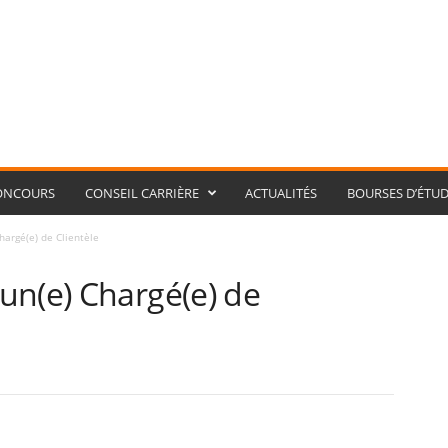
ONCOURS
CONSEIL CARRIÈRE
ACTUALITÉS
BOURSES D’ÉTUD
hargé(e) de Clientèle
un(e) Chargé(e) de