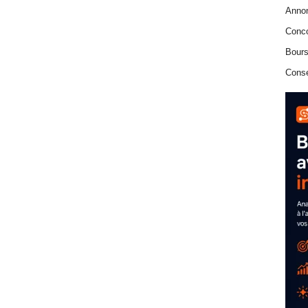
Anno
Conc
Bours
Conse