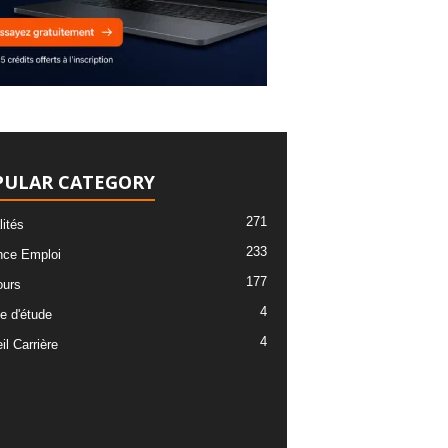
PULAR CATEGORY
271
lités
233
ce Emploi
177
urs
4
e d'étude
4
l Carrière