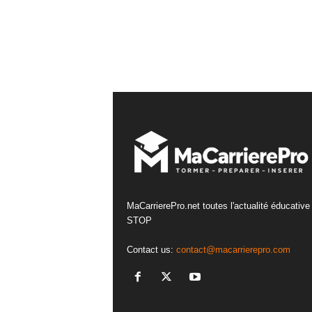
MaCarrierePro.net toutes l'actualité éducative
STOP
Contact us:
contact@macarrierepro.com