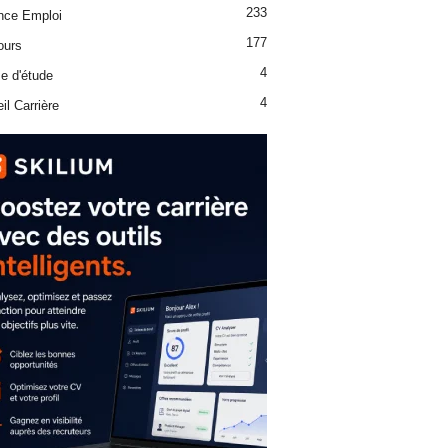
233
nce Emploi
177
ours
4
e d'étude
4
il Carrière