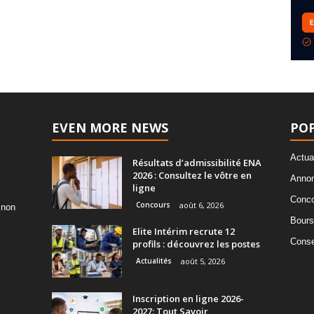
EVEN MORE NEWS
PO
Actua
Résultats d’admissibilité ENA
2026 : Consultez le vôtre en
Annon
ligne
Conco
Concours
août 6, 2026
 non
Bours
Elite Intérim recrute 12
Consei
profils : découvrez les postes
Actualités
août 5, 2026
Inscription en ligne 2026-
2027: Tout Savoir