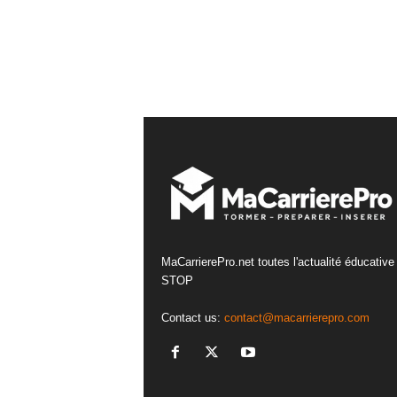
MaCarrierePro.net toutes l'actualité éducative
STOP
Contact us:
contact@macarrierepro.com