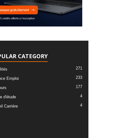
PULAR CATEGORY
271
lités
233
ce Emploi
177
urs
4
e d'étude
4
l Carrière