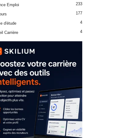
233
nce Emploi
177
ours
4
e d'étude
4
il Carrière