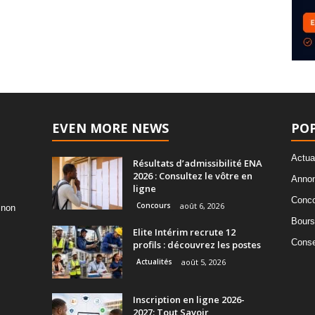
EVEN MORE NEWS
PO
Actua
Résultats d’admissibilité ENA
2026 : Consultez le vôtre en
Annon
ligne
Conco
Concours
août 6, 2026
 non
Bours
Elite Intérim recrute 12
Consei
profils : découvrez les postes
Actualités
août 5, 2026
Inscription en ligne 2026-
2027: Tout Savoir