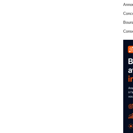
Anno
Conc
Bours
Conse