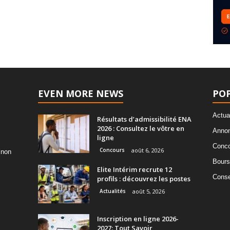
EVEN MORE NEWS
PO
Actua
Résultats d’admissibilité ENA
2026 : Consultez le vôtre en
Annon
ligne
Conco
Concours
août 6, 2026
 non
Bours
Elite Intérim recrute 12
Consei
profils : découvrez les postes
Actualités
août 5, 2026
Inscription en ligne 2026-
2027: Tout Savoir