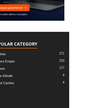
PULAR CATEGORY
271
lités
233
ce Emploi
177
urs
4
e d'étude
4
l Carrière