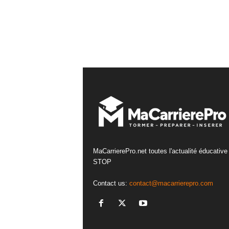
MaCarrierePro.net toutes l'actualité éducative
STOP
Contact us:
contact@macarrierepro.com