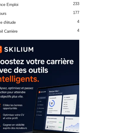
233
nce Emploi
177
ours
4
e d'étude
4
il Carrière