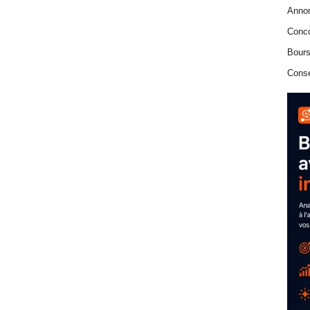
Anno
Conc
Bours
Conse