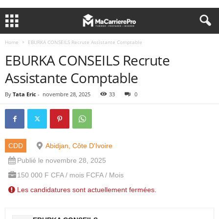
Home
EBURKA CONSEILS Recrute Assistante Comptable
EBURKA CONSEILS Recrute
Assistante Comptable
By
Tata Eric
-
novembre 28, 2025
33
0
CDD
Abidjan, Côte D'Ivoire
Publié le novembre 28, 2025
150 000 F CFA / mois FCFA / Mois
Les candidatures sont actuellement fermées.